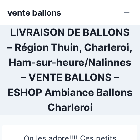
Skip
vente ballons
to
content
LIVRAISON DE BALLONS
– Région Thuin, Charleroi,
Ham-sur-heure/Nalinnes
– VENTE BALLONS –
ESHOP Ambiance Ballons
Charleroi
On les adore!!!! Ces petits