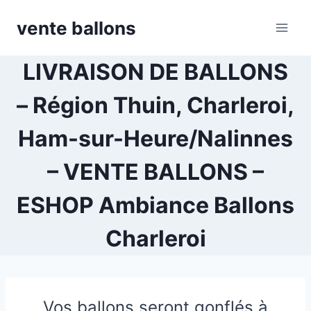
Skip
vente ballons
to
content
LIVRAISON DE BALLONS
– Région Thuin, Charleroi,
Ham-sur-Heure/Nalinnes
– VENTE BALLONS –
ESHOP Ambiance Ballons
Charleroi
Vos ballons seront gonflés à